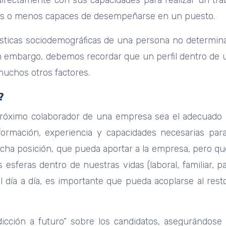
irectamente con sus capacidades para realizar un trab
 más o menos capaces de desempeñarse en un puesto.
erísticas sociodemográficas de una persona no determin
sin embargo, debemos recordar que un perfil dentro d
uchos otros factores.
?
próximo colaborador de una empresa sea el adecuado p
ormación, experiencia y capacidades necesarias para 
cha posición, que pueda aportar a la empresa, pero q
eras dentro de nuestras vidas (laboral, familiar, pare
l día a día, es importante que pueda acoplarse al res
icción a futuro” sobre los candidatos, asegurándose