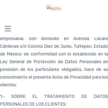
AVISO DE PRIVACIDAD
“MIRH”, a través de su responsable MIRIAM
NAYALY
URIOSTEGUI NAVARRETE, como persona física
empresarial, con
domicilio en Avenida Lázar
Cárdenas s/n Colonia Diez de Junio,
Tultepec, Estado
de México; de conformidad con lo establecido en la
Ley
General de Protección de Datos Personales e
posesión de los
particulares obligados, hace de s
conocimiento el presente Aviso de
Privacidad para lo
clientes:
1.- SOBRE EL TRATAMIENTO DE DATOS
PERSONALES DE LOS CLIENTES: